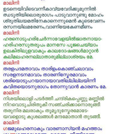
മാലിനി
ഉടനെയിവിടെവന്നീകാവ്യവേദിക്കുമുന്നില്‍
ഝടുതിയിലൊരുരാഗം പാടുവാനുണ്ടു മോഹം
ശ്രുതിലയമതിനേകാനെന്നുമെന്‍ കൂടെവേണം
രസനയിലമരേണം,വാണിയേകേണമീണം
മാലിനി
ഹരനൊടുഹരിചേര്‍ന്നാവേളയില്‍ജാതനായാ-
ഹരിഹരസുതരൂപം മാനസേ പൂജചെയ്യാം
ഉലകിതിലുളവാകും കാലദോഷങ്ങള്‍മാറ്റാന്‍
കലിമലഹരനല്ലാതാരുമില്ലാശ്രയം മേ.
മാലിനി
തരളപദമതാവാം താരിളംകൊഞ്ചലാവാം
സരളനടനമാവാം താരണിസ്മേരമാവാം
ശരിയൊടുപറയാനായാവതില്ലില്ലയിന്നീ
കവിതയൊടനുരാഗം തോന്നുവാന്‍ കാരണം മേ.
മാലിനി
നിശയിലൊളി പടര്‍ത്തീ ചന്ദ്രികപ്പെണ്ണു മണ്ണില്‍
നിറവൊടുചിരിതൂകീ സഞ്ചരിക്കാനൊരുങ്ങീ
തരുനിര മലരാകും തൂമൃദുസ്മേരമോടേ-
യവളൊടു കുശലങ്ങള്‍ മന്ദമോതാന്‍ തുടങ്ങീ.
മാലിനി
ഗ
ജമുഖഹരനാകും വാരണാസ്യന്‍ മഹത്താം