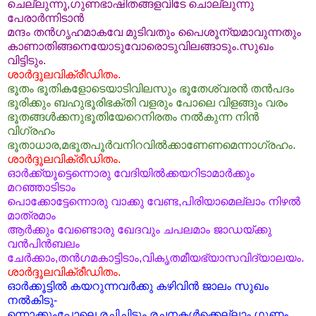
ചെല്ലുന്നൂ,ഗുണഭാഷിതങ്ങളവിടേ ചൊല്ലുന്നു
പേരാര്‍ന്നിടാന്‍
മന്ദം തന്‍ഗൃഹമാകവേ മുടിവതും പൈശൂന്യമാവുന്നതും
കാണാതിങ്ങനെയോടുവോരൊടുവിലങ്ങാടും.സുഖം
വിട്ടിടും.
ശാര്‍ദ്ദൂലവിക്രീഡിതം.
ഭൂതം ഭൂതികളോടെയാടിവിലസും ഭൂതേശ്വരന്‍ തന്‍പദം
ഭൂരിക്കും ബഹുഭൂരിഭക്തി വളരും പോലെ വിളങ്ങും വരം
ഭൂതങ്ങള്‍ക്കനുഭൂതിയേറെനിരതം നല്‍കുന്ന നിന്‍
വിഗ്രഹം
ഭൂതാധാര,മഭൂതപൂര്‍വനിറവില്‍ക്കാണേണമെന്നാ‌
ഗ്രഹം.
ശാര്‍ദ്ദൂലവിക്രീഡിതം.
ഓര്‍ക്ക്യൂട്ടെന്നൊരു വേദിയില്‍ക്കയറിടാമാര്‍ക്കും
മറഞ്ഞാടിടാം
പൊക്കോട്ടേന്നൊരു വാക്കു വേണ്ട,പിരിയാമെല്ലാം നിഴല്‍
മാത്രമാം
ആര്‍ക്കും വേണ്ടൊരു ഖേദവും ചപലമാം ജാഡയ്ക്കു
വന്‍പിന്‍ബലം
ചേര്‍ക്കാം,തന്‍ഗമകാട്ടിടാം,വികൃതമീയഭ്യാസ
വിദ്യാലയം.
ശാര്‍ദ്ദൂലവിക്രീഡിതം.
ഓര്‍ക്കൂട്ടില്‍ കയറുന്നവര്‍ക്കു കഴിവിന്‍‌ ജാലം സുഖം
നല്‍കിടു-
ന്നൊക്കുംപോലെ രചിച്ചിടും രചനകള്‍ക്കെല്ലാം ഗുണം