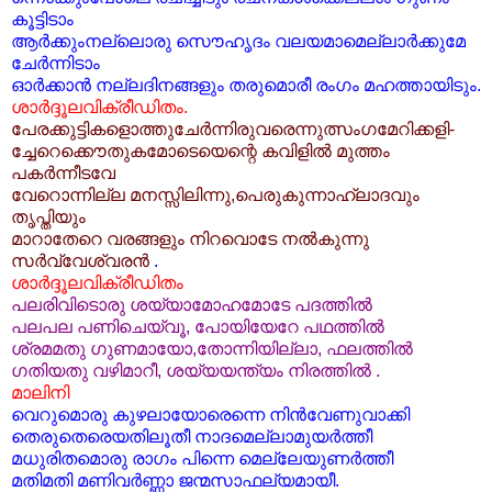
കൂട്ടിടാം
ആര്‍ക്കുംനല്ലൊരു സൌഹൃദം വലയമാമെല്ലാര്‍ക്കുമേ
ചേര്‍ന്നിടാം
ഓര്‍ക്കാന്‍ നല്ലദിനങ്ങളും തരുമൊരീ രംഗം മഹത്തായിടും.
ശാര്‍ദ്ദൂലവിക്രീഡിതം.
പേരക്കുട്ടികളൊത്തുചേര്‍ന്നിരുവരെന്നുത്സം
ഗമേറിക്കളി-
ച്ചേറെക്കൌതുകമോടെയെന്റെ കവിളില്‍ മുത്തം
പകര്‍ന്നീടവേ
വേറൊന്നില്ല മനസ്സിലിന്നു,പെരുകുന്നാഹ്ലാദവും
തൃപ്തിയും
മാറാതേറെ വരങ്ങളും നിറവൊടേ നല്‍കുന്നു
സര്‍വ്വേശ്വരന്‍
.
ശാര്‍ദ്ദൂലവിക്രീഡിതം
പലരിവിടൊരു ശയ്യാമോഹമോടേ പദത്തില്‍
പലപല പണിചെയ്‌വൂ, പോയിയേറേ പഥത്തില്‍
ശ്രമമതു ഗുണമായോ,തോന്നിയില്ലാ, ഫലത്തില്‍
ഗതിയതു വഴിമാറീ, ശയ്യയന്ത്യം നിരത്തില്‍ .
മാലിനി
വെറുമൊരു കുഴലായോരെന്നെ നിന്‍വേണുവാക്കി
തെരുതെരെയതിലൂതീ നാദമെല്ലാമുയര്‍ത്തീ
മധുരിതമൊരു രാഗം പിന്നെ മെല്ലേയുണര്‍ത്തീ
മതിമതി മണിവര്‍ണ്ണാ ജന്മസാഫല്യമായീ.