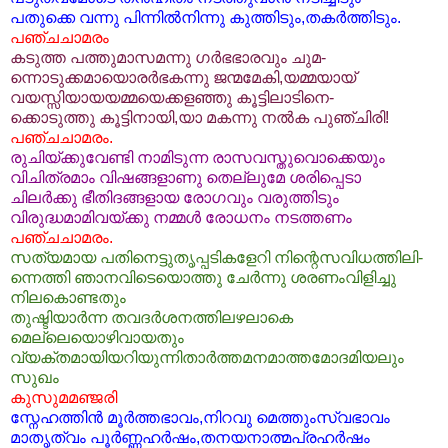
പതുക്കെ വന്നു പിന്നില്‍നിന്നു കുത്തിടും,തകര്‍ത്തിടും.
പഞ്ചചാമരം
കടുത്ത പത്തുമാസമന്നു ഗര്‍ഭഭാരവും ചുമ-
ന്നൊടുക്കമായൊരര്‍ഭകന്നു ജന്മമേകി,യമ്മയായ്
വയസ്സിയായയമ്മയെക്കളഞ്ഞു കൂട്ടിലാടിനെ-
ക്കൊടുത്തു കൂട്ടിനായി,യാ മകന്നു നല്‍ക പുഞ്ചിരി!
പഞ്ചചാമരം.
രുചിയ്ക്കുവേണ്ടി നാമിടുന്ന രാസവസ്തുവൊക്കെയും
വിചിത്രമാം വിഷങ്ങളാണു തെല്ലുമേ ശരിപ്പെടാ
ചിലര്‍ക്കു ഭീതിദങ്ങളായ രോഗവും വരുത്തിടും
വിരുദ്ധമാമിവയ്ക്കു നമ്മള്‍ രോധനം നടത്തണം
പഞ്ചചാമരം.
സത്യമായ പതിനെട്ടുതൃപ്പടികളേറി നിന്റെസവിധത്തിലി-
ന്നെത്തി ഞാനവിടെയൊത്തു ചേര്‍ന്നു ശരണംവിളിച്ചു
നിലകൊണ്ടതും
തുഷ്ടിയാര്‍ന്ന തവദര്‍ശനത്തിലഴലാകെ
മെല്ലെയൊഴിവായതും
വ്യക്തമായിയറിയുന്നിതാര്‍ത്തമനമാത്തമോദമിയ
ലും
സുഖം
കുസുമമഞ്ജരി
സ്നേഹത്തിന്‍ മൂര്‍ത്തഭാവം,നിറവു മെത്തുംസ്വഭാവം
മാതൃത്വം പൂര്‍ണ്ണഹര്‍ഷം,തനയനാത്മപ്രഹര്‍ഷം