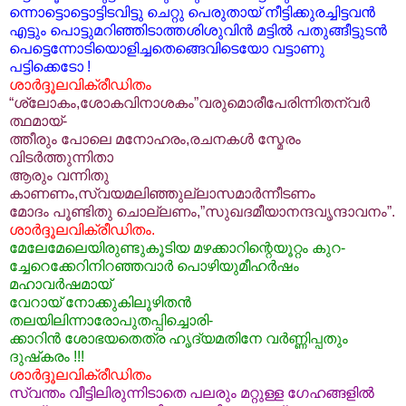
ന്നൊട്ടൊട്ടൊട്ടിടവിട്ടു ചെറ്റു പെരുതായ് നീട്ടി‍ക്കുരച്ചിട്ടവന്‍
എട്ടും പൊട്ടുമറിഞ്ഞിടാത്തശിശുവിന്‍ മട്ടില്‍ പതുങ്ങീട്ടുടന്‍
പെട്ടെന്നോടിയൊളിച്ചതെങ്ങെവിടെയോ വട്ടാണു
പട്ടിക്കെടോ !
ശാര്‍ദ്ദൂലവിക്രീഡിതം
“ശ്ലോകം,ശോകവിനാശകം”വരുമൊരീപേരിന്നിതന്വര്‍
‍ത്ഥമായ്-
ത്തീരും പോലെ മനോഹരം,രചനകള്‍ സ്മേരം
വിടര്‍ത്തുന്നിതാ
ആരും വന്നിതു
കാണണം,സ്വയമലിഞ്ഞുല്ലാസമാര്‍ന്നീടണം
മോദം പൂണ്ടിതു ചൊല്ലണം,”സുഖദമീയാനന്ദവൃന്ദാവനം”.
ശാര്‍ദ്ദൂലവിക്രീഡിതം.
മേലേമേലെയിരുണ്ടുകൂടിയ മഴക്കാറിന്റെയൂറ്റം കുറ-
ച്ചേറെക്കേറിനിറഞ്ഞവാര്‍ പൊഴിയുമീഹര്‍ഷം
മഹാവര്‍ഷമായ്
വേറായ് നോക്കുകിലൂഴിതന്‍‌
തലയിലിന്നാരോപുതപ്പിച്ചൊരി-
ക്കാറിന്‍ ശോഭയതെത്ര ഹൃദ്യമതിനേ വര്‍ണ്ണിപ്പതും
ദുഷ്‌കരം !!!
ശാര്‍ദ്ദൂലവിക്രീഡിതം
സ്വന്തം വീട്ടിലിരുന്നിടാതെ പലരും മറ്റുള്ള ഗേഹങ്ങളില്‍