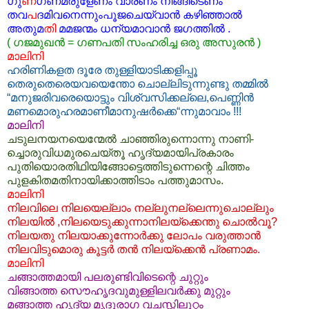
ഗു
ണ
ഗണമരുളേണം വാരണം നീങ്ങിടെണം
തവ
പ
ദമിവനെന്നുംപൂജചെയ്‌വാന്‍ കഴിഞ്ഞാല്‍
അതുമ
തി
മമജന്മം ധന്യമാവാന്‍ ജഗത്തില്‍ .
( ഗജമുഖന്‍ = ഗണപതി സംഹരിച്ച ഒരു അസുരന്‍ )
മാലിനി
ഹരിണികളത ദൂരേ തുള്ളിയാടിക്കളിപ്പൂ
തെരുതെരെയവയെന്തോ ചൊല്ലിടുന്നുണ്ടു തമ്മില്‍
“മനുജരിവരെയൊട്ടും വിശ്വസിക്കല്ലെ,പെണ്ണിന്‍
മണമൊരുഹരമാണീമാനുഷര്‍ക്കെ“ന്നുമാവാം !!!
മാലിനി
ചടുലനയനയെന്മേല്‍ ചാഞ്ഞിരുന്നൊന്നു നാണി-
ച്ചൊരുവിധമുരചെയ്തൂ ഹൃദ്യമായിപ്രകാരം
പുതിയൊരതിഥിയിങ്ങോട്ടെത്തിടുന്നെന്റെ ചിത്തം
പുളകിതമതിനായിക്കാത്തിടാം പത്തുമാസം.
മാലിനി
നിലവിലെ നിലയെല്ലാം നല്ലുനല്ലെന്നുചൊല്ലും
നിലയില്‍ ,നിലയെടുക്കുന്നാനിലയ്ക്കെന്തു ചൊല്‍‌വൂ?
നിലയതു നിലയാക്കുന്നോര്‍ക്കു ലോപം വരുത്താന്‍
നിലവിടുമൊരു കൂട്ടര്‍ തന്‍‌ നിലയ്ക്കെന്‍ പ്രണാമം.
മാലിനി
ചങ്ങാത്തമായി പലരുണ്ടിവിടെന്റെ ചുറ്റും
വിങ്ങാത്ത സൌഹൃദവുമുള്ളിലവര്‍ക്കു മുറ്റും
മങ്ങാത്ത ഹൃദ്യ മൃദുരാഗ വചസ്സിലൂറ്റം