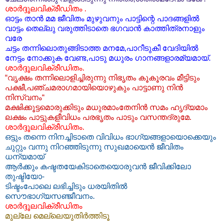
ശാര്‍ദ്ദൂലവിക്രീഡിതം .
ഓട്ടം താന്‍ മമ ജീവിതം മുഴുവനും പാട്ടിന്റെ പാദങ്ങളില്‍
വാട്ടം തെല്ലു വരുത്തിടാതെ ഭഗവാന്‍ കാത്തിത്രനാളും
വരേ
ചട്ടം തന്നിലൊതുങ്ങിടാത്ത മനമേ,പാറീടുകീ വേദിയില്‍
നേട്ടം നോക്കുക വേണ്ട,പാടു മധുരം ഗാനങ്ങളാരമ്യമായ്.
ശാര്‍ദ്ദൂലവിക്രീഡിതം.
“വൃക്ഷം തന്നിലൊളിച്ചിരുന്നു നിഭൃതം കൂകൂരവം മീട്ടിടും
പക്ഷീ,പഞ്ചമരാഗമായിയൊഴുകും പാട്ടാണു നിന്‍
നിസ്വനം“
മക്ഷിക്കൂട്ടമൊരുക്കിടും മധുരമാംതേനിന്‍ സമം ഹൃദ്യമാം
ലക്ഷം പാട്ടുകളീവിധം പരഭൃതം പാടും വസന്തദ്രുമേ.
ശാര്‍ദ്ദൂലവിക്രീഡിതം.
ഒട്ടും തന്നെ നിനച്ചിടാതെ വിവിധം ഭാഗ്യങ്ങളായൊക്കെയും
ചുറ്റും വന്നു നിറഞ്ഞിടുന്നു സുഖമായെന്‍ ജീവിതം
ധന്യമായ്
ആര്‍ക്കും കഷ്ടതയേകിടാതെയൊരുവന്‍ ജീവിക്കിലോ
തുഷ്ടിയോ-
ടിഷ്ടംപോലെ ലഭിച്ചിടും ധരയിതില്‍
സൌഭാഗ്യസഞ്ജീവനം.
ശാര്‍ദ്ദൂലവിക്രീഡിതം
മുല്ലേ മെല്ലെയുതിര്‍ത്തിടൂ