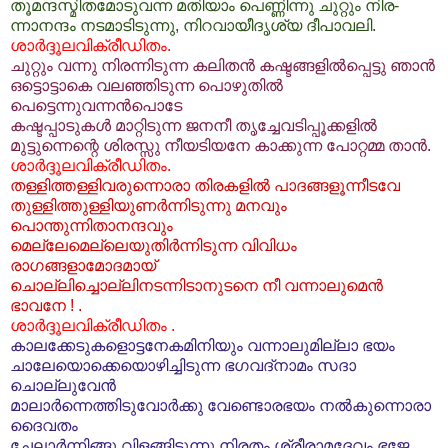
തൂമന്ദസ്മിതമോടുവന്ന മതിയാം പെണ്ണിന്നു ചുറ്റും നിര-
ന്നാനന്ദം നടമാടിടുന്നു, നിറവായീദൃശ്യ ദീപാവലി.
ശാര്‍ദ്ദൂലവിക്രീഡിതം.
ചുറ്റും വന്നു നിരന്നിടുന്ന കലിതന്‍ കഷ്ടങ്ങളില്‍പ്പെട്ടു ഞാന്‍
ഒട്ടൊട്ടാകെ വലഞ്ഞിടുന്ന പൊഴുതില്‍
പെട്ടെന്നുവന്നന്‍പൊടേ
കഷ്ടപ്പാടുകള്‍ മാറ്റിടുന്ന ജനനീ തൃച്ചേവടിപ്പൂക്കളില്‍
മുട്ടുന്നെന്റെ ശിരസ്സു നീയടിയനേ കാക്കുന്ന പോറ്റമ്മ താന്‍.
ശാര്‍ദ്ദൂലവിക്രീഡിതം.
തള്ളിത്തള്ളിവരുന്നൊരാ തിരകളില്‍ പാദങ്ങളൂന്നീടവേ
തുള്ളിത്തുള്ളിയുണര്‍ന്നിടുന്നു മനവും
പൊന്തുന്നിതാനന്ദവും
മെല്ലേമെല്ലെയുതിര്‍ന്നിടുന്ന വിവിധം
രാഗങ്ങളാമോദമായ്
ചൊല്ലിച്ചൊല്ലിനടന്നിടാനുടനെ നീ വന്നാലുമെന്‍
ഭാവനേ ! .
ശാര്‍ദ്ദൂലവിക്രീഡിതം .
കാലക്കേടുകളൊട്ടനേകമിനിയും വന്നാലുമില്ലാ ഭയം
ചാലേയൊക്കെയൊഴിച്ചിടുന്ന ഭഗവദ്നാമം സദാ
ചൊല്ലുവേന്‍
മാലാര്‍ന്നെത്തിടുവോര്‍ക്കു വേണ്ടൊരഭയം നല്‍കുന്നൊരാ
ദൈവതം
ചേലാര്‍ന്നിങ്ങു വിളങ്ങിടുന്നു നിരതം,ശ്രീരാമദേവം ഭജേ .