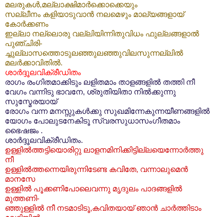
മലരുകള്‍,മല്ലാക്ഷിമാര്‍ക്കൊക്കെയും
സല്ലീനം കളിയാടുവാന്‍ നലമെഴും മാല്യങ്ങളായ്
കോര്‍ക്കണം
ഇല്ലാ നല്ലൊരു വല്ലിയിന്നിതുവിധം ഫുല്ലങ്ങളാല്‍
പുഞ്ചിരി-
ച്ചുല്ലാസത്തൊടുലഞ്ഞുലഞ്ഞുവിലസുന്നല്ലില്‍
മലര്‍ക്കാവിതില്‍‍.
ശാര്‍ദ്ദൂലവിക്രീഡിതം
രാഗം രംഗിതമാക്കിടും ലളിതമാം താളങ്ങളില്‍ തത്തി നീ
വേഗം വന്നിടു ഭാവനേ, ശ്രുതിയിതാ നില്‍ക്കുന്നു
സുസ്മേരയായ്
രോഗം വന്ന മനസ്സുകള്‍ക്കു സുഖമിന്നേകുന്നയീണങ്ങളില്‍
യോഗം പോലുടനേകിടൂ സ്വരസുധാസംഗീതമാം
ഭൈഷജം .
ശാര്‍ദ്ദൂലവിക്രീഡിതം.
ഉള്ളില്‍ത്തട്ടിയൊരിറ്റു ലാളനമിനിക്കിട്ടില്ലയെന്നോര്‍ത്തു
നീ
ഉള്ളില്‍ത്തന്നെയിരുന്നിടേണ്ട കവിതേ, വന്നാലുമെന്‍
മാനസേ
ഉള്ളില്‍ പൂക്കണിപോലെവന്നു മൃദുലം പാദങ്ങളില്‍
മുത്തണി-
ഞ്ഞുള്ളില്‍ നീ നടമാടിടൂ,കവിതയായ് ഞാന്‍ ചാര്‍ത്തിടാം