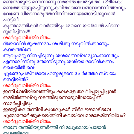
മണ്ടന്മാരുടെ മന്നനാണു ഗമയില്‍ പേരിട്ടതോ ‘ശ്രീലകം‘
മണ്ടത്തങ്ങളുരച്ചിടുന്നു,കവിതാഖണ്ഡങ്ങളായ് നിത്യവും
വേണ്ടേ ധീരനൊരുത്തനിന്നിവനെയങ്ങോടിക്കുവാന്‍
പാട്ടിലീ-
കുണ്ടാമണ്ടികള്‍ വാര്‍ത്തിടും ശഠനെ,യല്ലേല്‍ പിന്നെ
ദുഃഖിച്ചിടാം!!!
ശാര്‍ദ്ദൂലവിക്രീഡിതം.
ദ്യോവിന്‍ ഭൂഷണമാം ശശിക്കു നടുവില്‍ക്കാണും
കളങ്കത്തിനേ
ആവുംമട്ടു നിനച്ചിടുന്നു ശശമാണല്ലാമൃഗംതാനതും
എന്നാലിന്നിതു തോന്നിടുന്നു,ശശിയാ രാവിന്‍കണം
കൈയില്‍ വെ-
ച്ചുണ്ടോ,പങ്കിലമായ ഹസ്തമുടനേ ചേര്‍ത്തോ സ്വയം
നെറ്റിയില്‍?
ശാര്‍ദ്ദൂലവിക്രീഡിതം.
ഇന്നീ വേദിയിലെത്തിടും കലകളേ തല്ലിപ്പഴുപ്പിച്ചവര്‍
തമ്മില്‍ത്തല്ലു നടത്തിടുന്നൊടുവിലായപ്പീല്‍
സമര്‍പ്പിച്ചിടും
ഇമ്മട്ടീ കലതന്നിലീ കുശലുകള്‍ നിര്‍ലജ്ജമാടീടവേ
ചുമ്മാതോര്‍ക്കുകയെന്തിനീ കലയിലേ മാമാങ്കമിന്നീവിധം?
ശാര്‍ദ്ദൂലവിക്രീഡിതം.
താനേ തന്ത്രിയുണര്‍ത്തി നീ മധുരമായ് പാടാന്‍
തുടങ്ങീടവേ