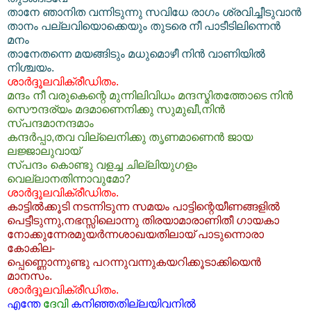
താനേ ഞാനിത വന്നിടുന്നു സവിധേ രാഗം ശ്രവിച്ചീടുവാന്‍
താനം പല്ലവിയൊക്കെയും തുടരെ നീ പാടീടിലിന്നെന്‍
മനം
താനേതന്നെ മയങ്ങിടും മധുമൊഴീ നിന്‍ വാണിയില്‍
നിശ്ചയം.
ശാര്‍ദ്ദൂലവിക്രീഡിതം.
മന്ദം നീ വരുകെന്റെ മുന്നിലിവിധം മന്ദസ്മിതത്തോടെ നിന്‍
സൌന്ദര്യം മദമാണെനിക്കു സുമുഖീ,നിന്‍
സ്പന്ദമാനന്ദമാം
കന്ദര്‍പ്പാ,തവ വില്ലെനിക്കു തൃണമാണെന്‍ ജായ
ലജ്ജാലുവായ്
സ്പന്ദം കൊണ്ടു വളച്ച ചില്ലിയുഗളം
വെല്ലാനതിന്നാവുമോ?
ശാര്‍ദ്ദൂലവിക്രീഡിതം.
കാട്ടില്‍ക്കൂടി നടന്നിടുന്ന സമയം പാട്ടിന്റെയീണങ്ങളില്‍
പെട്ടീടുന്നു,നഭസ്സിലൊന്നു തിരയാമാരാണിതീ ഗായകാ
നോക്കുന്നേരമുയര്‍ന്നശാഖയതിലായ് പാടുന്നൊരാ
കോകില-
പ്പെണ്ണൊന്നുണ്ടു പറന്നുവന്നുകയറിക്കൂടാക്കിയെന്‍
മാനസം.
ശാര്‍ദ്ദൂലവിക്രീഡിതം.
എന്തേ
ദേവി
കനിഞ്ഞതില്ലയിവനില്‍