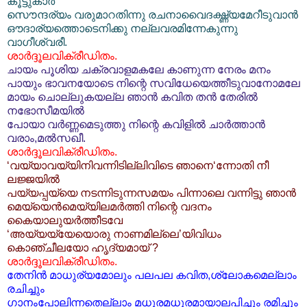
കൂട്ടുകാര്‍
സൌന്ദര്യം വരുമാറതിന്നു രചനാവൈദഗ്ദ്ധ്യമേറീടുവാന്‍
ഔദാര്യത്തൊടെനിക്കു നല്ലവരമിന്നേകുന്നു
വാഗീശ്വരീ.
ശാര്‍ദ്ദൂലവിക്രീഡിതം.
ചായം പൂശിയ ചക്രവാളമകലേ കാണുന്ന നേരം മനം
പായും ഭാവനയോടെ നിന്റെ സവിധേയെത്തീടുവാനോമലേ
മായം ചൊല്ലുകയല്ല ഞാന്‍ കവിത തന്‍ തേരില്‍
നഭോസീമയില്‍
പോയാ വര്‍ണ്ണമെടുത്തു നിന്റെ കവിളില്‍ ചാര്‍ത്താന്‍
വരാം,മല്‍‌സഖീ.
ശാര്‍ദ്ദൂലവിക്രീഡിതം.
‘വയ്യാവയ്യിനിവന്നിടില്ലിവിടെ ഞാനെ‘ന്നോതി നീ
ലജ്ജയില്‍
പയ്യപ്പയ്യെ നടന്നിടുന്നസമയം പിന്നാലെ വന്നിട്ടു ഞാന്‍
മെയ്യെന്‍മെയ്യിലമര്‍ത്തി നിന്റെ വദനം
കൈയാലുയര്‍ത്തീടവേ
‘അയ്യയ്യേയൊരു നാണമില്ലെ’യിവിധം
കൊഞ്ചീലയോ ഹൃദ്യമായ് ?
ശാര്‍ദ്ദൂലവിക്രീഡിതം.
തേനിന്‍ മാധുര്യമോലും പലപല കവിത,ശ്ലോകമെല്ലാം
രചിച്ചും
ഗാനം‌പോലിന്നതെല്ലാം മധുരമധുരമായാലപിച്ചും രമിച്ചും