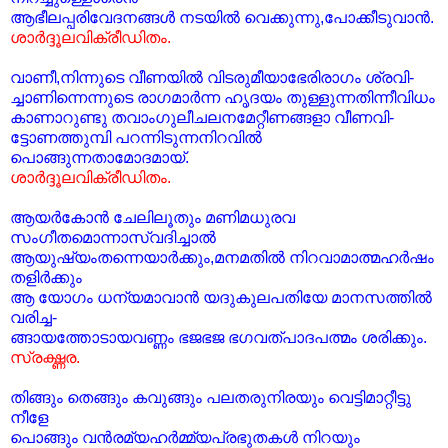
ആഭീലപ്പരിവേദനങ്ങള്‍ നടയില്‍ വെക്കുന്നു,പോക്കീടുവാന്‍.
ശാര്‍ദ്ദൂലവിക്രീഡിതം.
വാണീ,നിന്നുടെ വീണയില്‍ വിടരുമീയാഭേരിരാഗം ശ്രവി-
ച്ചാണിന്നെന്നുടെ രാഗമാര്‍ന്ന ഹൃദയം തുള്ളുന്നതിന്നീവിധം
കാണാറുണ്ടു തവാംഗുലീചലനമേറ്റീണങ്ങളാ വീണവി-
ട്ടോണത്തുമ്പി പറന്നിടുന്നനിറവില്‍
പൊങ്ങുന്നതാമോദമായ്.
ശാര്‍ദ്ദൂലവിക്രീഡിതം.
ആയര്‍കോന്‍ ചേലിലൂതും മണിമധുരവ
സംഗീതമൊന്നാസ്വദിച്ചാല്‍
ആയുഷ്യംതന്നെയാര്‍ക്കും,മനമതില്‍ നിറവാമാത്മഹര്‍ഷം
തളിര്‍ക്കും
ആ യോഗം ധന്യമാവാന്‍ യദുകുലപതിയേ മാനസത്തില്‍
വരിച്ച-
ങ്ങായത്തോടായവണ്ണം ഭജഭജ ഭഗവത്പാദപത്മം ശരിക്കും.
സ്രഗ്ദ്ധര.
തിങ്ങും തെങ്ങും കവുങ്ങും പലതരുനിരയും വെട്ടിമാറ്റീട്ടു
നീളേ
പൊങ്ങും വന്‍രമ്യഹര്‍മ്മ്യപ്രഭുതകള്‍ നിറയും