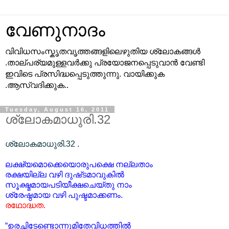
വേണുനാദം
വിവിധസംസ്കൃതവൃത്തങ്ങളിലെഴുതിയ ശ്ലോകങ്ങള്‍
.താല്പര്യമുള്ളവര്‍ക്കു പ്രയോജനപ്പെടുവാന്‍ വേണ്ടി
ഇവിടെ പ്രസിദ്ധപ്പെടുത്തുന്നു. വായിക്കുക
.ആസ്വദിക്കുക..
Tuesday, August 16, 2011
ശ്ലോകമാധുരി.32
ശ്ലോകമാധുരി.32 .
ലക്ഷ്യമൊക്കെയൊരുപക്ഷെ നല്ലതാം
രക്ഷയില്ല വഴി ദുഷ്‌ടമാവുകില്‍
സൂക്ഷ്മമായപടിയീക്ഷചെയ്തു നാം
ശ്രേഷ്ഠമായ വഴി പുഷ്ടമാക്കണം.
രഥോദ്ധത.
“ഉരച്ചിടേണ്ടൊന്നുമിതേവിധത്തില്‍