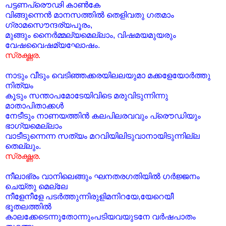
പട്ടണപ്രൌഢി കാണ്‍കേ
വിങ്ങുന്നെന്‍ മാനസത്തില്‍ തെളിവതു ഗതമാം
ഗ്രാമസൌന്ദര്യപൂരം,
മുങ്ങും നൈര്‍മ്മല്യമെല്ലാം, വിഷമയമുയരും
വേഷവൈഷമ്യഘോഷം.
സ്രഗ്ദ്ധര.
നാടും വീടും വെടിഞ്ഞക്കരയിലലയുമാ മക്കളേയോര്‍ത്തു
നിത്യം
കൂടും സന്താപമോടേയിവിടെ മരുവിടുന്നിന്നു
മാതാപിതാക്കള്‍
നേടീടും നാണയത്തിന്‍ കലപിലരവവും പ്രൌഡിയും
ഭാഗ്യമെല്ലാം
വാടീടുന്നെന്ന സത്യം മറവിയിലിടുവാനായിടുന്നില്ല
തെല്ലും.
സ്രഗ്ദ്ധര.
നീലാഭ്രം വാനിലെങ്ങും ഘനതരഗതിയില്‍ ഗര്‍ജ്ജനം
ചെയ്തു മെല്ലേ
നീളേനീളേ പടര്‍ത്തുന്നിരുളിമനിറയേ,യേറെയീ
ഭൂതലത്തില്‍
കാലക്കേടെന്നുതോന്നും‌പടിയവയുടനേ വര്‍ഷപാതം